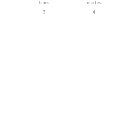
lunes
martes
3
4