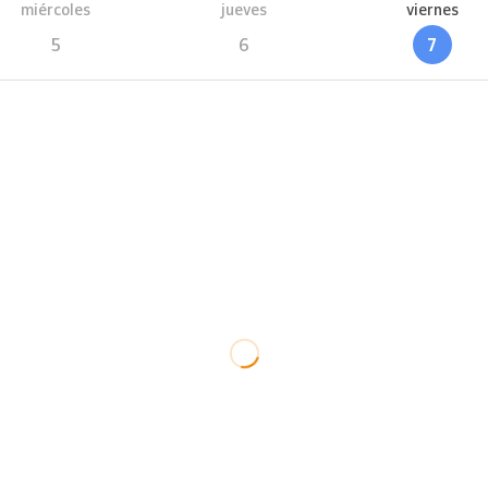
miércoles
jueves
viernes
5
6
7