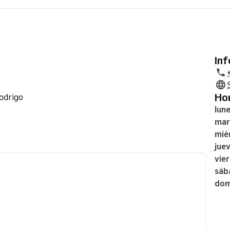
In
H
Rodrigo
lun
mar
mié
jue
vie
sáb
dom