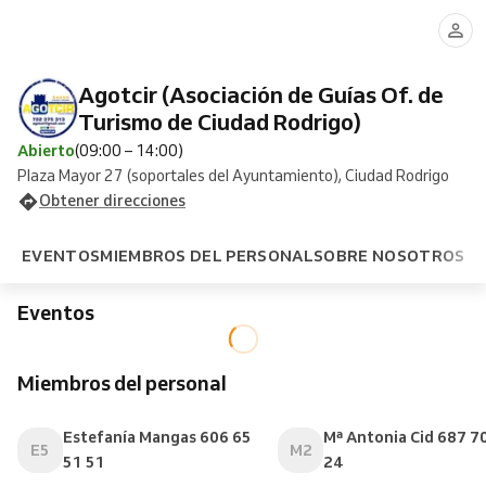
Agotcir (Asociación de Guías Of. de
Turismo de Ciudad Rodrigo)
Abierto
(09:00 – 14:00)
Plaza Mayor 27 (soportales del Ayuntamiento), Ciudad Rodrigo
Obtener direcciones
EVENTOS
MIEMBROS DEL PERSONAL
SOBRE NOSOTROS
Eventos
Miembros del personal
Estefanía Mangas 606 65
Mª Antonia Cid 687 7
E5
M2
51 51
24