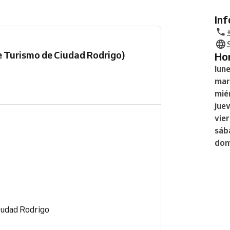
In
de Turismo de Ciudad Rodrigo)
H
lun
mar
mié
jue
vie
sáb
dom
iudad Rodrigo