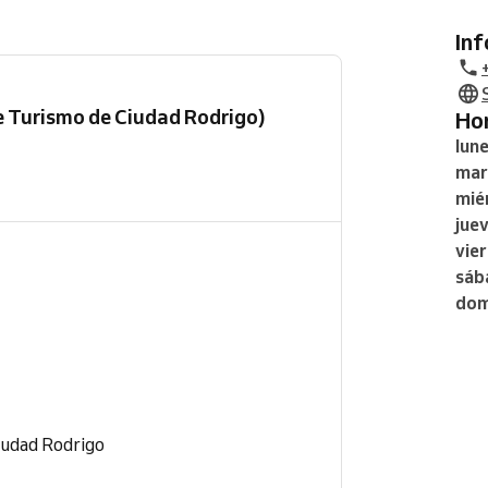
In
de Turismo de Ciudad Rodrigo)
H
lun
mar
mié
jue
vie
sáb
dom
iudad Rodrigo